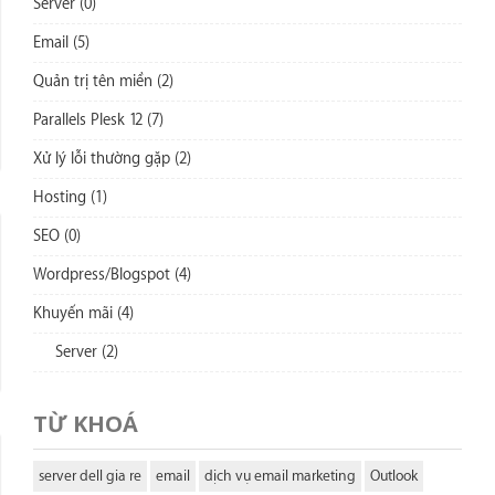
Server (0)
Email (5)
Quản trị tên miền (2)
Parallels Plesk 12 (7)
Xử lý lỗi thường gặp (2)
Hosting (1)
SEO (0)
Wordpress/Blogspot (4)
Khuyến mãi (4)
Server (2)
TỪ KHOÁ
server dell gia re
email
dịch vụ email marketing
Outlook