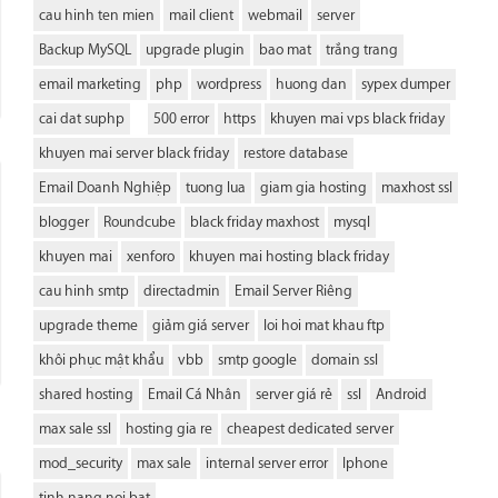
cau hinh ten mien
mail client
webmail
server
Backup MySQL
upgrade plugin
bao mat
trắng trang
email marketing
php
wordpress
huong dan
sypex dumper
cai dat suphp
500 error
https
khuyen mai vps black friday
khuyen mai server black friday
restore database
Email Doanh Nghiệp
tuong lua
giam gia hosting
maxhost ssl
blogger
Roundcube
black friday maxhost
mysql
khuyen mai
xenforo
khuyen mai hosting black friday
cau hinh smtp
directadmin
Email Server Riêng
upgrade theme
giảm giá server
loi hoi mat khau ftp
khôi phục mật khẩu
vbb
smtp google
domain ssl
shared hosting
Email Cá Nhân
server giá rẻ
ssl
Android
max sale ssl
hosting gia re
cheapest dedicated server
mod_security
max sale
internal server error
Iphone
tinh nang noi bat