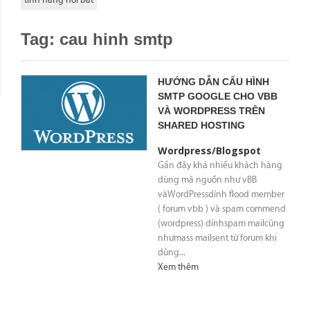
Tag: cau hinh smtp
HƯỚNG DẪN CẤU HÌNH
SMTP GOOGLE CHO VBB
VÀ WORDPRESS TRÊN
SHARED HOSTING
Wordpress/Blogspot
Gần đây khá nhiều khách hàng
dùng mã nguồn như vBB
vàWordPressdính flood member
( forum vbb ) và spam commend
(wordpress) dínhspam mailcũng
nhưmass mailsent từ forum khi
dùng...
Xem thêm