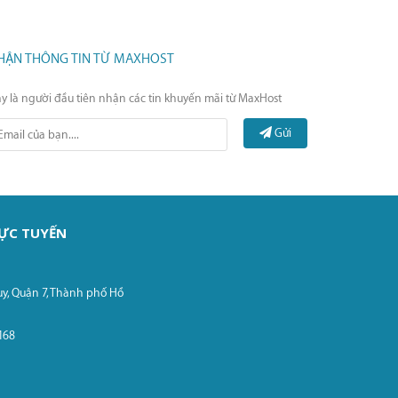
HẬN THÔNG TIN TỪ MAXHOST
y là người đầu tiên nhận các tin khuyến mãi từ MaxHost
Gửi
RỰC TUYẾN
uy, Quận 7, Thành phố Hồ
.168