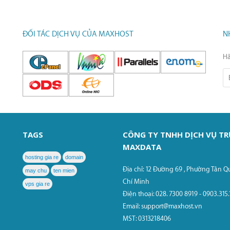
ĐỐI TÁC DỊCH VỤ CỦA MAXHOST
N
Hã
TAGS
CÔNG TY TNHH DỊCH VỤ T
MAXDATA
hosting gia re
domain
Địa chỉ: 12 Đường 69 , Phường Tân Q
may chu
ten mien
Chí Minh
vps gia re
Điện thoại: 028. 7300 8919 - 0903.315
Email: support@maxhost.vn
MST: 0313218406