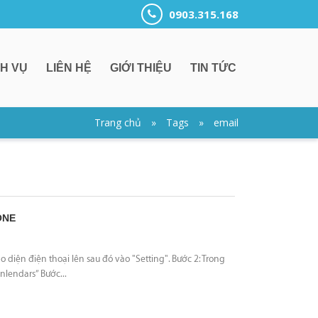
0903.315.168
CH VỤ
LIÊN HỆ
GIỚI THIỆU
TIN TỨC
Trang chủ
»
Tags
»
email
ONE
 diện điện thoại lên sau đó vào "Setting". Bước 2: Trong
anlendars” Bước...