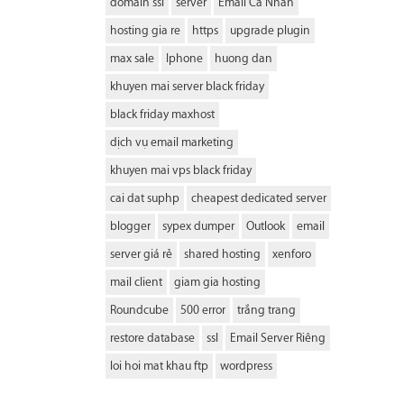
domain ssl
server
Email Cá Nhân
hosting gia re
https
upgrade plugin
max sale
Iphone
huong dan
khuyen mai server black friday
black friday maxhost
dịch vụ email marketing
khuyen mai vps black friday
cai dat suphp
cheapest dedicated server
blogger
sypex dumper
Outlook
email
server giá rẻ
shared hosting
xenforo
mail client
giam gia hosting
Roundcube
500 error
trắng trang
restore database
ssl
Email Server Riêng
loi hoi mat khau ftp
wordpress