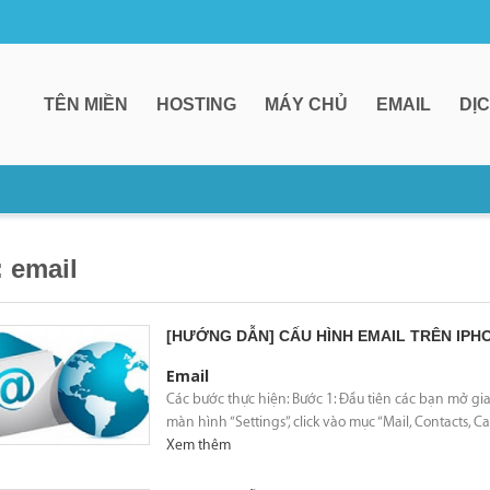
TÊN MIỀN
HOSTING
MÁY CHỦ
EMAIL
DỊ
: email
[HƯỚNG DẪN] CẤU HÌNH EMAIL TRÊN IPH
Email
Các bước thực hiện: Bước 1: Đầu tiên các bạn mở giao
màn hình “Settings”, click vào mục “Mail, Contacts, C
Xem thêm