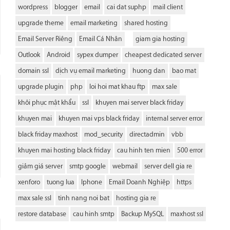
wordpress
blogger
email
cai dat suphp
mail client
upgrade theme
email marketing
shared hosting
Email Server Riêng
Email Cá Nhân
giam gia hosting
Outlook
Android
sypex dumper
cheapest dedicated server
domain ssl
dịch vụ email marketing
huong dan
bao mat
upgrade plugin
php
loi hoi mat khau ftp
max sale
khôi phục mật khẩu
ssl
khuyen mai server black friday
khuyen mai
khuyen mai vps black friday
internal server error
black friday maxhost
mod_security
directadmin
vbb
khuyen mai hosting black friday
cau hinh ten mien
500 error
giảm giá server
smtp google
webmail
server dell gia re
xenforo
tuong lua
Iphone
Email Doanh Nghiệp
https
max sale ssl
tinh nang noi bat
hosting gia re
restore database
cau hinh smtp
Backup MySQL
maxhost ssl