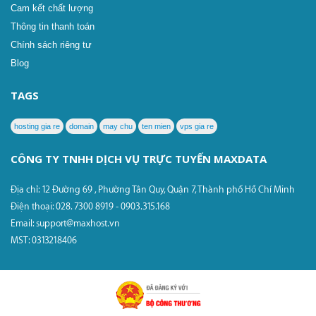
Cam kết chất lượng
Thông tin thanh toán
Chính sách riêng tư
Blog
TAGS
hosting gia re
domain
may chu
ten mien
vps gia re
CÔNG TY TNHH DỊCH VỤ TRỰC TUYẾN MAXDATA
Địa chỉ: 12 Đường 69 , Phường Tân Quy, Quận 7, Thành phố Hồ Chí Minh
Điện thoại: 028. 7300 8919 - 0903.315.168
Email: support@maxhost.vn
MST: 0313218406