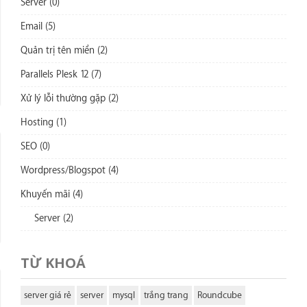
Server (0)
Email (5)
Quản trị tên miền (2)
Parallels Plesk 12 (7)
Xử lý lỗi thường gặp (2)
Hosting (1)
SEO (0)
Wordpress/Blogspot (4)
Khuyến mãi (4)
Server (2)
TỪ KHOÁ
server giá rẻ
server
mysql
trắng trang
Roundcube